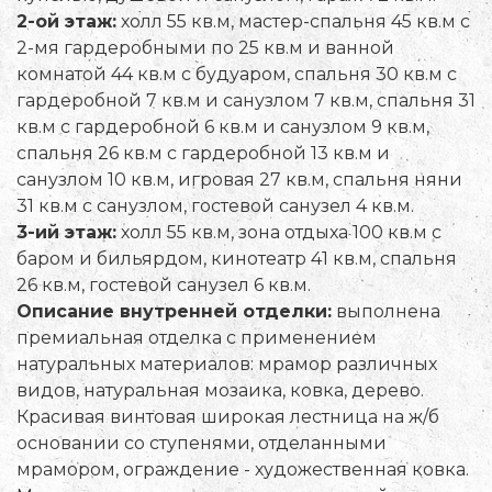
2-ой этаж:
холл 55 кв.м, мастер-спальня 45 кв.м с
2-мя гардеробными по 25 кв.м и ванной
комнатой 44 кв.м с будуаром, спальня 30 кв.м с
гардеробной 7 кв.м и санузлом 7 кв.м, спальня 31
кв.м с гардеробной 6 кв.м и санузлом 9 кв.м,
спальня 26 кв.м с гардеробной 13 кв.м и
санузлом 10 кв.м, игровая 27 кв.м, спальня няни
31 кв.м с санузлом, гостевой санузел 4 кв.м.
3-ий этаж:
холл 55 кв.м, зона отдыха 100 кв.м с
баром и бильярдом, кинотеатр 41 кв.м, спальня
26 кв.м, гостевой санузел 6 кв.м.
Описание внутренней отделки:
выполнена
премиальная отделка с применением
натуральных материалов: мрамор различных
видов, натуральная мозаика, ковка, дерево.
Красивая винтовая широкая лестница на ж/б
основании со ступенями, отделанными
мрамором, ограждение - художественная ковка.