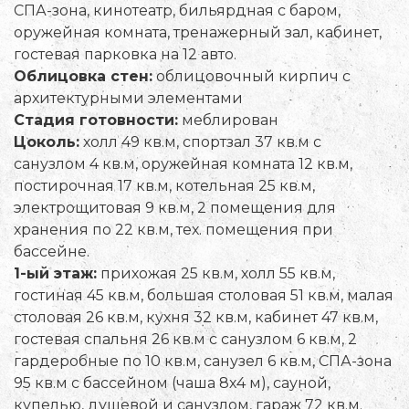
СПА-зона, кинотеатр, бильярдная с баром,
оружейная комната, тренажерный зал, кабинет,
гостевая парковка на 12 авто.
Облицовка стен:
облицовочный кирпич с
архитектурными элементами
Стадия готовности:
меблирован
Цоколь:
холл 49 кв.м, спортзал 37 кв.м с
санузлом 4 кв.м, оружейная комната 12 кв.м,
постирочная 17 кв.м, котельная 25 кв.м,
электрощитовая 9 кв.м, 2 помещения для
хранения по 22 кв.м, тех. помещения при
бассейне.
1-ый этаж:
прихожая 25 кв.м, холл 55 кв.м,
гостиная 45 кв.м, большая столовая 51 кв.м, малая
столовая 26 кв.м, кухня 32 кв.м, кабинет 47 кв.м,
гостевая спальня 26 кв.м с санузлом 6 кв.м, 2
гардеробные по 10 кв.м, санузел 6 кв.м, СПА-зона
95 кв.м с бассейном (чаша 8х4 м), сауной,
купелью, душевой и санузлом, гараж 72 кв.м.