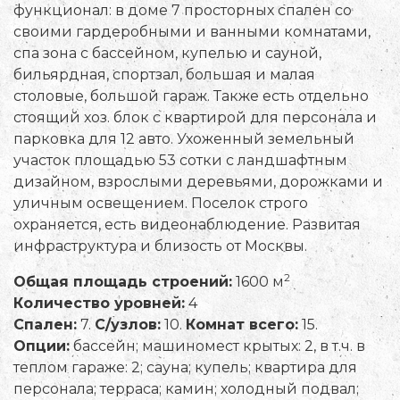
функционал: в доме 7 просторных спален со
своими гардеробными и ванными комнатами,
спа зона с бассейном, купелью и сауной,
бильярдная, спортзал, большая и малая
столовые, большой гараж. Также есть отдельно
стоящий хоз. блок с квартирой для персонала и
парковка для 12 авто. Ухоженный земельный
участок площадью 53 сотки с ландшафтным
дизайном, взрослыми деревьями, дорожками и
уличным освещением. Поселок строго
охраняется, есть видеонаблюдение. Развитая
инфраструктура и близость от Москвы.
2
Общая площадь строений:
1600 м
Количество уровней:
4
Спален:
7.
С/узлов:
10.
Комнат всего:
15.
Опции:
бассейн; машиномест крытых: 2, в т.ч. в
теплом гараже: 2; сауна; купель; квартира для
персонала; терраса; камин; холодный подвал;