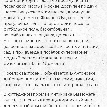
категории «элит». Главные преимущества
поселка: близость к Москве, доступен по двум
шоссе (Калужское и Киевское), 16 минут на
машине до метро Филатов Луг, есть лесная
прогулочная зона, на территории поселка
футбольное поле, баскетбольная и
волейбольная площадка, детская и
многопрофильная спортивная площадки,
велосипедная дорожка. Есть частный детский
сад, а при въезде в поселок супермаркет,
модный ресторан Магадан, аптека и
фитомагазин, банк, "Дом быта".
Поселок застроен и обживается. В Антоновке
действующие центральные коммуникации,
широкие, освещаемые дороги, строгая охрана.
В коттеджном поселке Антоновка Вы можете
купить или снять в аренду кирпичный или
деревянный дом с мебелью, под ключ или под